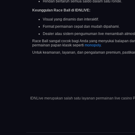
Hindari bertaruh semua saldo dalam satu ronde.
Keunggulan Race Ball di IDNLIVE:
Visual yang dinamis dan interaktif.
Format permainan cepat dan mudah dipahami.
Dealer atau sistem pengumuman live menambah atmosfe
Race Ball sangat cocok bagi Anda yang menyukai balapan dan
permainan papan klasik seperti
monopoly
.
Untuk keamanan, layanan, dan pengalaman premium, pastika
IDNLive merupakan salah satu layanan permainan live casino P