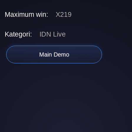
Maximum win:
X219
Kategori:
IDN Live
Main Demo