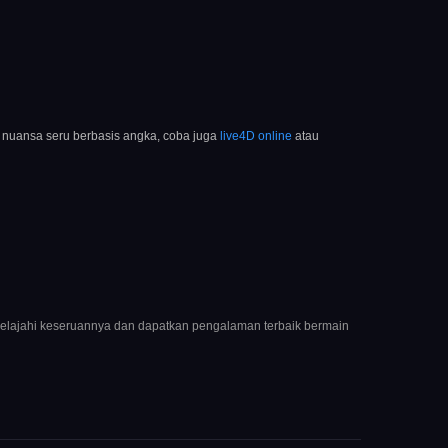
 nuansa seru berbasis angka, coba juga
live4D online
atau
 Jelajahi keseruannya dan dapatkan pengalaman terbaik bermain