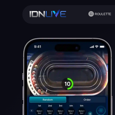
ROULETTE