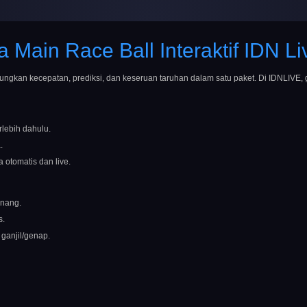
a Main Race Ball Interaktif IDN 
ngkan kecepatan, prediksi, dan keseruan taruhan dalam satu paket. Di IDNLIVE, 
rlebih dahulu.
.
 otomatis dan live.
enang.
s.
anjil/genap.