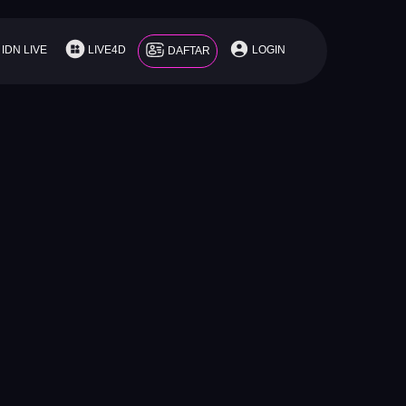
IDN LIVE
LIVE4D
LOGIN
DAFTAR