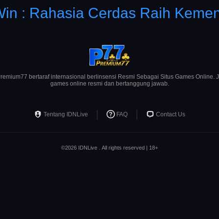
 Win : Rahasia Cerdas Raih Kem
remium77 bertaraf internasional berlinsensi Resmi Sebagai Situs Games Online.
games online resmi dan bertanggung jawab.
Tentang IDNLive
FAQ
Contact Us
©2026
IDNLive
. All rights reserved | 18+