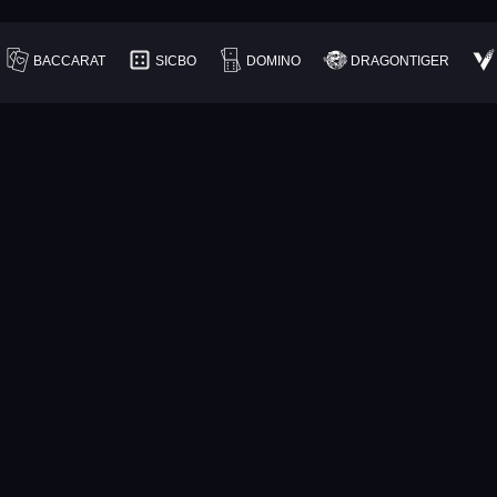
BACCARAT
SICBO
DOMINO
DRAGONTIGER