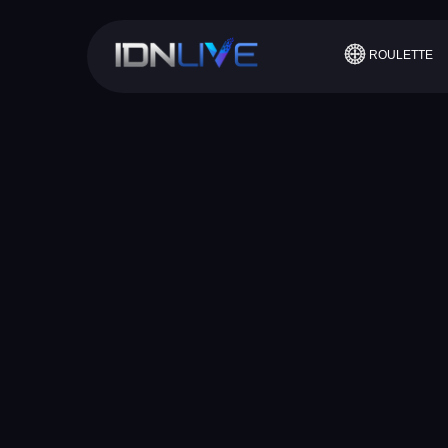
ROULETTE