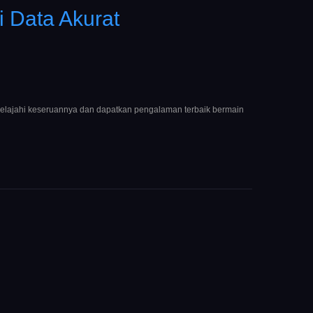
i Data Akurat
 Jelajahi keseruannya dan dapatkan pengalaman terbaik bermain