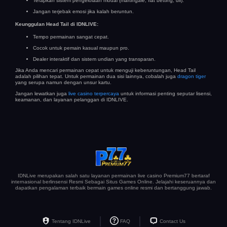
Terapkan sistem pengelolaan modal (martingale, flat betting, dll).
Jangan terjebak emosi jika kalah beruntun.
Keunggulan Head Tail di IDNLIVE:
Tempo permainan sangat cepat.
Cocok untuk pemain kasual maupun pro.
Dealer interaktif dan sistem undian yang transparan.
Jika Anda mencari permainan cepat untuk menguji keberuntungan, Head Tail
adalah pilihan tepat. Untuk permainan dua sisi lainnya, cobalah juga
dragon tiger
yang serupa namun dengan unsur kartu.
Jangan lewatkan juga
live casino terpercaya
untuk informasi penting seputar lisensi,
keamanan, dan layanan pelanggan di IDNLIVE.
IDNLive merupakan salah satu layanan permainan live casino Premium77 bertaraf
internasional berlinsensi Resmi Sebagai Situs Games Online. Jelajahi keseruannya dan
dapatkan pengalaman terbaik bermain games online resmi dan bertanggung jawab.
Tentang IDNLive
FAQ
Contact Us